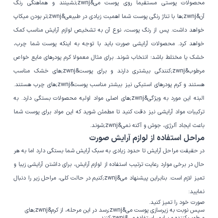
محصولات پوستی مستقیما روی پوست می&zwnj;نشینند و هماهنگی رنگ
آن&zwnj;ها با تناژ رنگی پوست شما اهمیت زیادی در طبیعی&zwnj;تر بودن میکاپ
خواهد داشت. پس از رنگ پوست، نوع آن به تشخیص لوازم آرایش مناسب کمک
خواهد کرد. محصولات آرایشی صورت باید با توجه به اینکه پوست شما چرب،
خشک یا مختلط باشد؛ انتخاب شوند. برای مثال معمولا کرم پودرهای مایع خواص
مرطوب&zwnj;کنندگی بیشتری دارند و برای پوست&zwnj;های خشک مناسب
هستند و کرم پودرهای استیکی نیز بیشتر مناسب پوست&zwnj;های چرب هستند.
البته این مورد به ویژگی&zwnj;های اصلی مواد اولیه محصولات بستگی دارد. به
ترکیبات مواد آرایشی نیز دقت کنید تا مطمئن شوید که این مواد برای پوست شما
باعث ایجاد آلرژی، جوش و آکنه نمی&zwnj;شوند.
مراحل استفاده از لوازم آرایش صورت
در حقیقت مراحل آرایش تا حدود زیادی به سبک آرایش شما بستگی دارد اما به هر
حال در برخی موارد رعایت ترتیب استفاده از لوازم آرایش، برای داشتن آرایشی زیبا و
تمیز لازم است. بنابراین پیشنهاد می&zwnj;کنیم در حالت کلی، مراحل زیر را دنبال
نمایید:
صورت خود را تمیز کنید.
سپس نوبت به زیرسازی پوست می&zwnj;رسد در این مرحله، از کرم&zwnj;های