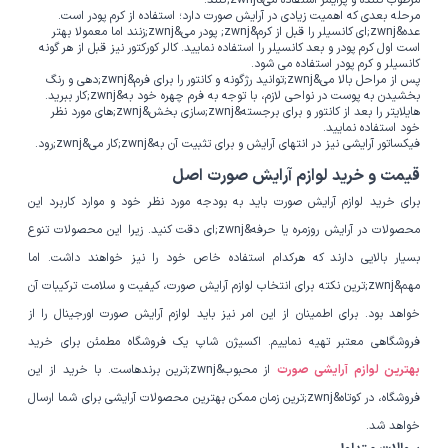
مرطوب کننده و پرایمر استفاده می&zwnj;کنند.
مرحله بعدی که اهمیت زیادی در آرایش صورت دارد؛ استفاده از کرم پودر است.
عده&zwnj;ای کانسیلر را قبل از کرم&zwnj; پودر می&zwnj;زنند اما معمولا بهتر
است اول کرم پودر و بعد کانسیلر را استفاده نمایید. کالر کورکتور نیز قبل از هر گونه
کانسیلر و کرم پودر استفاده می شود.
پس از مراحل بالا می&zwnj;توانید رژگونه و کانتور را برای فرم&zwnj;دهی و رنگ
بخشیدن به پوست در نواحی لازم، با توجه به فرم چهره خود به&zwnj;کار ببرید.
هایلایتر را بعد از کانتور و برای برجسته&zwnj;سازی بخش&zwnj;های مورد نظر
خود استفاده نمایید.
فیکساتور آرایشی نیز در انتهای آرایش و برای تثبیت آن به&zwnj;کار می&zwnj;رود.
قیمت و خرید لوازم آرایش صورت اصل
برای خرید لوازم آرایش صورت باید به بودجه مورد نظر خود و موارد کاربرد این
محصولات در آرایش روزمره یا حرفه&zwnj;ای دقت کنید. زیرا این محصولات تنوع
بسیار بالایی دارند که هرکدام استفاده خاص خود را نیز خواهند داشت. اما
مهم&zwnj;ترین نکته برای انتخاب لوازم آرایش صورت، کیفیت و سلامت ترکیبات آن
خواهد بود. برای اطمینان از این امر نیز باید لوازم آرایش صورت اورجینال را از
فروشگاهی معتبر تهیه نماییم. اکسیژن شاپ یک فروشگاه مطمئن برای خرید
بهترین لوازم آرایشی صورت
از محبوب&zwnj;ترین برندهاست. با خرید از این
فروشگاه، در کوتاه&zwnj;ترین زمان ممکن بهترین محصولات آرایشی برای شما ارسال
خواهد شد.