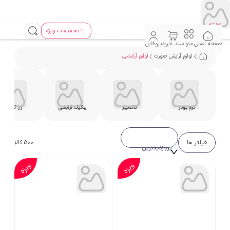
تخفیفات ویژه
صفحه اصلی
منو
سبد خرید
پروفایل
لوازم آرایش صورت
لوازم آرایشی
کرم پودر
کانسیلر
پنکیک آرایشی
رژ گونه
فیلتر ها
500
کالا
پربازدیدترین
ویژه
ویژه