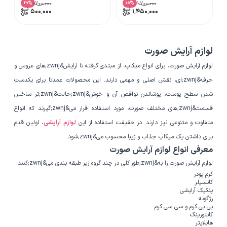
۷۰۰٬۰۰۰
۱٬۷۰۰٬۰۰۰
%
%
29
15
۵۰۰٬۰۰۰
۱٬۴۵۰٬۰۰۰
لوازم آرایش صورت
لوازم آرایش صورت، برای انواع میکاپ، از مبتدی گرفته تا آرایش&zwnj;های عروس و
حرفه&zwnj;ای، نقش اصلی و مهمی دارند. این محصولات عمدتا برای یکدست
شدن سطح پوست، پوشاندن نواقص آن و خوش&zwnj;حالت&zwnj;تر ساختن
قسمت&zwnj;های مختلف صورت، مورد استفاده قرار می&zwnj;گیرند که انواع
متفاوت و متنوعی نیز دارند. در حقیقت استفاده از این
لوازم آرایشی
، اولین قدم
برای داشتن یک میکاپ جذاب و زیبا محسوب می&zwnj;شود.
معرفی انواع لوازم آرایش صورت
لوازم آرایش صورت را به&zwnj;طور کلی در چند گروه زیر طبقه بندی می&zwnj;کنند:
کرم پودر
کانسیلر
پنکیک آرایشی
رژگونه
بی بی کرم و سی سی کرم
کانتورینگ
هایلایتر