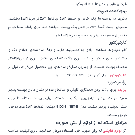
فیکس فلورمار مدل matte اشاره کرد.
برنزه کننده صورت
برنزرها به پوست ما رنگ خاص و جلوه&zwnj;ای تازه&zwnj;تر می&zwnj;بخشند.
همچنین باعث گرم&zwnj;تر شدن رنگ پوست خواهند شد. برنزر باهاما ماما دبالم
یک برنزر محبوب و پرکاربرد محسوب می&zwnj;شود.
کالرکورکتور
کالر کورکتورها شباهت زیادی به کانسیلرها دارند و به&zwnj;منظور اصلاح رنگ و
پوشاندن جای جوش و آکنه دارای رنگ&zwnj;های مکمل، برای نواحی&zwnj;
مختلف پوست هستند. از بهترین مدل&zwnj;های این محصول می&zwnj;توان از
کالر کورکتور
ال ای گرل مدل Pro conceal نام برد.
پرایمر صورت
پرایمر
برای بالاتر بردن ماندگاری آرایش و صاف&zwnj;تر نشان دادن پوست بسیار
مفید خواهند بود و لایه زیرین میکاپ ما هستند. پرایمر پوست مختلط تا چرب
فنتی بیوتی و پرایمر بنفیت مدل pore Primer از بهترین نمونه&zwnj;های موجود
در بازار هستند.
مزایای استفاده از لوازم آرایش صورت
اگر
لوازم آرایشی
که برای صورت خود استفاده می&zwnj;کنید؛ دارای کیفیت مناسب