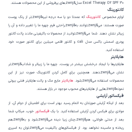
Excel Therapy O2 SPF 30 مدل&zwnj;های پرفروشی از این محصولات هستند.
کانتورینگ
لوازم مخصوص
کانتورینگ
که عمدتا دو یا سه درجه تیره&zwnj;تر از رنگ پوست
صورت هستند؛ می&zwnj;توانند به&zwnj;راحتی فرم چهره ما را تغییر داده و آن را
زیباتر نشان دهند. شما می&zwnj;توانید از محصولات باکیفیتی مانند پالت کانتور
پودری اسمش باکس مدل cali و کانتور قلمی میبلین برای کانتور صورت خود
استفاده کنید.
هایلایتر
هایلایترها با ایجاد درخشش بیشتر در پوست، چهره ما را زیباتر و شاداب&zwnj;تر
نشان می&zwnj;دهند. همچنین برای کامل کردن کانتورینگ صورت نیز از این
محصولات استفاده می&zwnj;شود.
هایلایتر
مایع مک و پالت هایلایتر فنتی بیوتی
نمونه&zwnj;هایی از هایلایترهای محبوب موجود در بازار هستند.
فیکساتور آرایشی
بعد از اینکه آرایش صورتتان به اتمام رسید بهتر است برای اطمینان از دوام آن، از
موادی برای فیکس کردن آرایش استفاده کنید. با یک
فیکساتور
خوب، میکاپ شما
بعد از مدتی طولانی، هم&zwnj;چنان زیبا دیده می&zwnj;شود و به&zwnj;هم
ریخته و ماسیده نخواهد بود. از فیکساتورهای باکیفیت می&zwnj;توان به اسپری