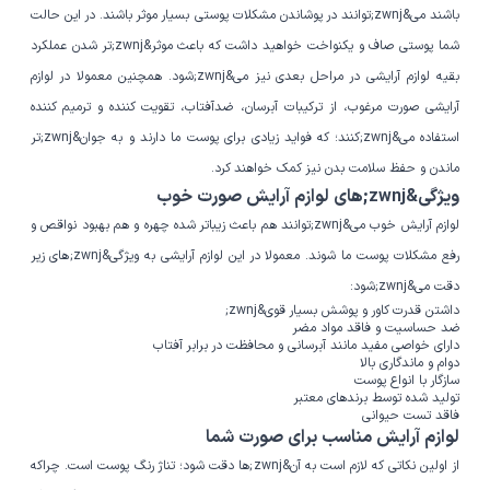
باشند می&zwnj;توانند در پوشاندن مشکلات پوستی بسیار موثر باشند. در این حالت
شما پوستی صاف و یکنواخت خواهید داشت که باعث موثر&zwnj;تر شدن عملکرد
بقیه لوازم آرایشی در مراحل بعدی نیز می&zwnj;شود. همچنین معمولا در لوازم
آرایشی صورت مرغوب، از ترکیبات آبرسان، ضدآفتاب، تقویت کننده و ترمیم کننده
استفاده می&zwnj;کنند؛ که فواید زیادی برای پوست ما دارند و به جوان&zwnj;تر
ماندن و حفظ سلامت بدن نیز کمک خواهند کرد.
ویژگی&zwnj;های لوازم آرایش صورت خوب
لوازم آرایش خوب می&zwnj;توانند هم باعث زیباتر شده چهره و هم بهبود نواقص و
رفع مشکلات پوست ما شوند. معمولا در این لوازم آرایشی به ویژگی&zwnj;های زیر
دقت می&zwnj;شود:
داشتن قدرت کاور و پوشش بسیار قوی&zwnj;
ضد حساسیت و فاقد مواد مضر
دارای خواصی مفید مانند آبرسانی و محافظت در برابر آفتاب
دوام و ماندگاری بالا
سازگار با انواع پوست
تولید شده توسط برندهای معتبر
فاقد تست حیوانی
لوازم آرایش مناسب برای صورت شما
از اولین نکاتی که لازم است به آن&zwnj;ها دقت شود؛ تناژ رنگ پوست است. چراکه