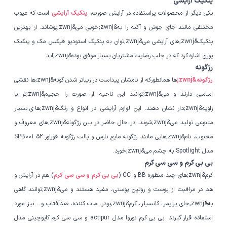
پنکیک آرایشی
یکی دیگر از محصولات پراستفاده در آرایش صورت،
پنکیک آرایشی
است که عیوب
مختلفی مانند جای جوش و آکنه را به&zwnj;خوبی می&zwnj;پوشاند. از بهترین
پنکیک&zwnj;های آرایشی می&zwnj;توان به پنکیک استودیو فیکس مک و پنکیک
یورن اشاره کرد که در جلب رضایت مشتریان بسیار موفق بوده&zwnj;اند.
رژگونه
رژگونه&zwnj;
ها همانطورکه از نامشان پیداست در زیباتر شدن گونه&zwnj;ها نقشی
اساسی دارند و می&zwnj;توانند این ناحیه از صورت را حجیم&zwnj;تر یا
زاویه&zwnj;دار نشان دهند. این لوازم آرایشی در انواع و رنگ&zwnj;های بسیار
متنوعی تولید می&zwnj;شوند. در حال حاضر در بین رژگونه&zwnj;های معروف و
محبوب، نام&zwnj;هایی مانند رژگونه مایع نارس و پالت رژگونه فوراور 52 SPB001
مدل Spotlight به چشم می&zwnj;خورد.
بی بی کرم و سی سی کرم
کرم&zwnj;های چند منظوره BB و CC (
بی بی کرم و سی سی کرم
) هم در آرایش و
هم در مراقبت از پوست و روتین پوستی، مفید هستند و می&zwnj;توانند گاهی
به&zwnj;جای پرایمر، کانسیلر، کرم&zwnj;پودر، مات کننده، ضدآفتاب و... نیز مورد
استفاده قرار گیرند. بی بی کرم نوروا مدل actipur و سی سی کرم کاپوچینی مدل