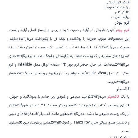
فیکساتور آرایشی
برنزه کننده صورت
کالرکورکتور
پرایمر صورت
کرم پودر
کرم پودر
کاربرد فراوانی در آرایش صورت دارد و بیس و زیرساز اصلی آرایش است.
این محصولات عیوب صورت را پوشانده و رنگ آن را یکنواخت می&zwnj;سازند.
همچنین می&zwnj;تواند طبق سلیقه شما در تغییر رنگ پوست نیز موثر باشد. البته
کرم پودرهای مشابه رنگ پوست شما، به آرایشتان جلوه&zwnj; طبیعی&zwnj;تری
می&zwnj;بخشند. در حال حاضر کرم پودر 32 ساعته لورال مدل infallible و کرم
استی لادر مدل Double Wear محصولاتی بسیار پرفروش و محبوب به&zwnj;شمار
می&zwnj;روند.
کانسیلر
با یک
کانسیلر
می&zwnj;توانید سیاهی و کبودی زیر چشم را بپوشانید و جوش،
قرمزی پوست و آکنه را نیز کاور کنید. کانسیلر بهتر است 2 یا 3 درجه روشن&zwnj;تر
از رنگ پوست طبیعی ما باشد. مدل&zwnj;هایی مانند کانسیلر کاسه&zwnj;ای نارس
و کانسیلر هدی بیوتی مدل FauxFilter از نمونه&zwnj;هایی پرطرفدار بین کانسیلرها
است.