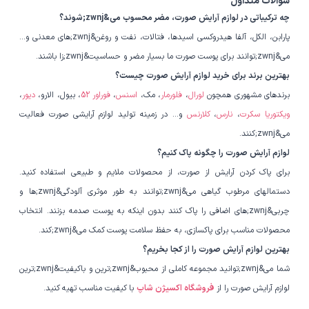
سوالات متداول
چه ترکیباتی در لوازم آرایش صورت، مضر محسوب می&zwnj;شوند؟
پارابن، الکل، آلفا هیدروکسی اسیدها، فتالات، نفت و روغن&zwnj;های معدنی و...
می&zwnj;توانند برای پوست صورت ما بسیار مضر و حساسیت&zwnj;زا باشند.
بهترین برند برای خرید لوازم آرایش صورت چیست؟
برندهای مشهوری همچون
لورال
،
فلورمار
، مک،
اسنس
،
فوراور 52
، بیول، الارو،
دیور
،
ویکتوریا سکرت
،
نارس
،
کلارنس
و... در زمینه تولید لوازم آرایشی صورت فعالیت
می&zwnj;کنند.
لوازم آرایش صورت را چگونه پاک کنیم؟
برای پاک کردن آرایش از صورت، از محصولات ملایم و طبیعی استفاده کنید.
دستمالهای مرطوب گیاهی می&zwnj;توانند به طور موثری آلودگی&zwnj;ها و
چربی&zwnj;های اضافی را پاک کنند بدون اینکه به پوست صدمه بزنند. انتخاب
محصولات مناسب برای پاکسازی، به حفظ سلامت پوست کمک می&zwnj;کند.
بهترین لوازم آرایش صورت را از کجا بخریم؟
شما می&zwnj;توانید مجموعه کاملی از محبوب&zwnj;ترین و باکیفیت&zwnj;ترین
لوازم آرایش صورت را از
فروشگاه اکسیژن شاپ
با کیفیت مناسب تهیه کنید.