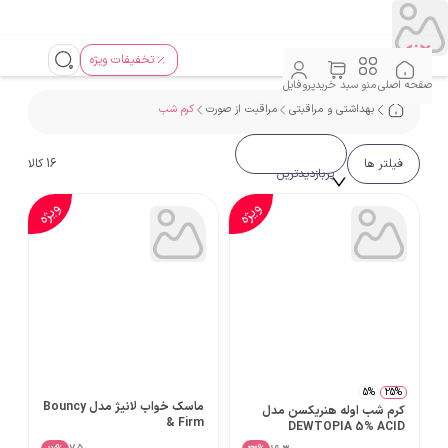
تخفیفات ویژه
صفحه اصلی
منو
سبد خرید
پروفایل
بهداشتی و مراقبتی
مراقبت از صورت
کرم شب
فیلتر ها
16
کالا
پربازدیدترین
ویژه
ویژه
5%
25%
ماسک خواب لانیژ مدل Bouncy
کرم شب اوله هنریکسن مدل
& Firm
DEWTOPIA 5% ACID