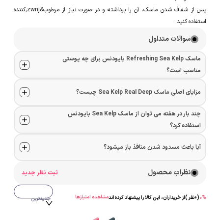
پس از شفاف شدن ماسک، آن را برداشته و در صورت نیاز از مرطوب&zwnj;کننده
استفاده کنید.
سوالات متداول
ماسک Refreshing Sea Kelp بایودنس برای چه پوستی
مناسب است؟
مزایای اصلی ماسک Sea Kelp Real Deep چیست؟
چند بار در هفته می توان از ماسک Sea Kelp بایودنس
استفاده کرد؟
آیا باعث مسدود شدن منافذ باز میشود؟
نظراتِ محصول
ثبت نظر جدید
مشاهده امتیازها
%
0
(
0
نفر )
از خریداران، این کالا را پیشنهاد کرده‌اند
جدیدترین