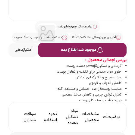
برند:
ماسک صورت
/
بایودنس
آخرین بروزرسانی:
۱۴۰۴/۰۷/۳۰
دسته:
مراقبت از صورت
,
ماسک صورت
موجود شد اطلاع بده
امتیازدهی
بررسی اجمالی محصول :
آبرسانی و تسکین&zwnj; دهنده پوست
حاوی مواد معدنی برای تغذیه و تعادل پوست
جذب سریع و تأثیرگذاری بیشتر
کاهش التهاب و قرمزی
مناسب پوست&zwnj; حساس و مستعد آکنه
کنترل ترشح چربی و کاهش منافذ سطحی
بهبود بافت و استحکام پوست
صاف و یکدست شدن سطح پوست
مواد
تأثیر طولانی&zwnj; مدت
مشخصات
نحوه
سوالات
توضیحات
تشکیل
حفظ رطوبت و نرمی پوست پس از استفاده
محصول
استفاده
متداول
دهنده