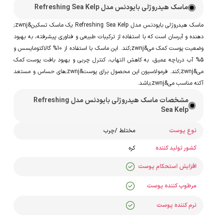
ماسک هیدروژلی بایودنس مدل Refreshing Sea Kelp
ماسک هیدروژلی بایودنس مدل Refreshing Sea Kelp یک ماسک تسکین&zwnj;
دهنده و آبرسان است که با استفاده از ترکیبات طبیعی و فناوری پیشرفته، به بهبود
وضعیت پوست کمک می&zwnj;کند. این ماسک با استفاده از 10% گالاکتومایسس و
5% آب دریاچه عمیق، به کاهش التهاب، کنترل چربی و بهبود بافت پوست کمک
می&zwnj;کند. فرمولاسیون این محصول برای پوست&zwnj;های حساس و مستعد
آکنه مناسب می&zwnj;باشد.
مشخصات ماسک هیدروژلی بایودنس مدل Refreshing
Sea Kelp
نوع پوست
مختلط
/
چرب
کشور تولید کننده
کره
افزایش استحکام پوست
مرطوب کننده پوست
نرم کننده پوست