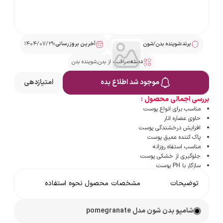
برند:
شوینده بدن
/
شون
آخرین بروزرسانی:
۱۴۰۴/۰۷/۲۹
دسته:
مراقبت از بدن
,
شوینده بدن
مش
موجود شد اطلاع بده
امتیازدهی
بررسی اجمالی محصول :
مناسب برای انواع پوست
حاوی عصاره انار
افزایش درخشندگی پوست
پاک کننده عمیق پوست
مناسب استفاه روزانه
جلوگیری از خشکی پوست
سازگار با PH پوست
توضیحات
مشخصات محصول
نحوه استفاده
شامپو بدن شون مدل pomegranate