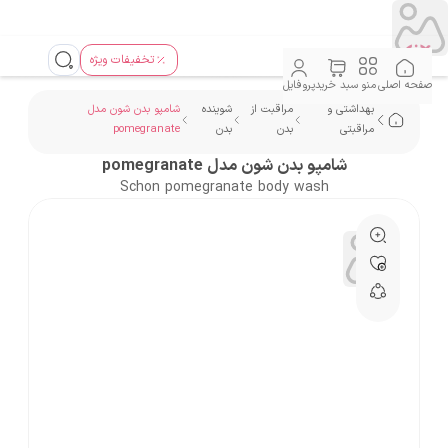
تخفیفات ویژه
صفحه اصلی
منو
سبد خرید
پروفایل
بهداشتی و
مراقبت از
شوینده
شامپو بدن شون مدل
مراقبتی
بدن
بدن
pomegranate
شامپو بدن شون مدل pomegranate
Schon pomegranate body wash