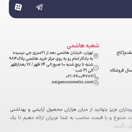
شعبه هاشمی
مقدم(کاج
تهران، خیابان هاشمی بعد از ۲۱متری جی نرسیده
به یادگار امام رو به روی مرکز خرید هاشمی پلاک۹۸۴
شنبه تا پنج شنبه 10 صبح الی 14 ظهر / 17 بعدازظهر
سال فروشگاه
الی 21 شب
۰۲۱-۶۶۰۰۴۷۷۸
oxigencosmetic.com
یداران عزیز بتوانید از ميان هزاران محصول آرایشی و بهداشتی
ت، متنوع و با قیمت مناسب به شما عزیزان ارائه دهیم تا یک
ل بگیرید.