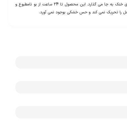
مام رولی زنانه شون مدل Tender Leaf با عصاره های گیاهی فرموله شده است و رایحه ای خنک به جا می گذارد. این محصول تا 24 ساعت از بو نامطبوع و
بغل را تحریک نمی کند و حس خشکی بوجود نمی آورد.