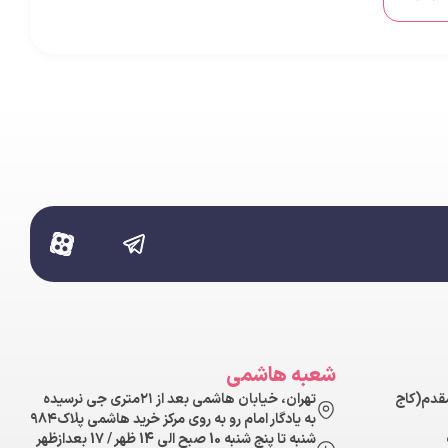
شعبه هاشمی
مقدم(کاج
تهران، خیابان هاشمی بعد از ۲۱متری جی نرسیده
به یادگار امام رو به روی مرکز خرید هاشمی پلاک۹۸۴
شنبه تا پنج شنبه 10 صبح الی 14 ظهر / 17 بعدازظهر