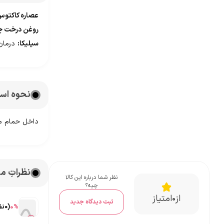
عصاره کاکتوس
روغن درخت چ
سیلیکا:
درمان 
نحوه است
داخل حمام مق
نظراتِ 
نظر شما درباره این کالا
چیه؟
از
امتیاز
0
ثبت دیدگاه جدید
%
0
(
0
نف