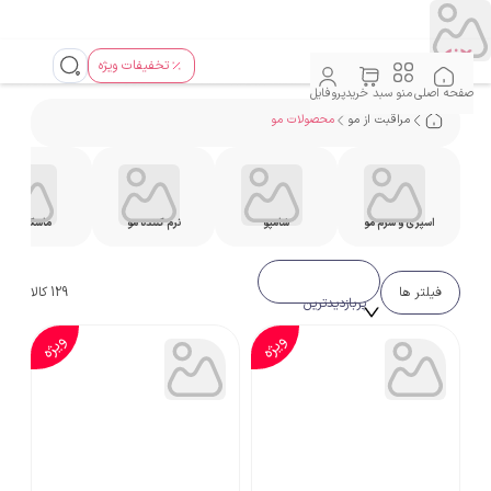
تخفیفات ویژه
صفحه اصلی
منو
سبد خرید
پروفایل
مراقبت از مو
محصولات مو
اسپری و سرم مو
شامپو
نرم کننده مو
ماسک مو
فیلتر ها
129
کالا
پربازدیدترین
ویژه
ویژه